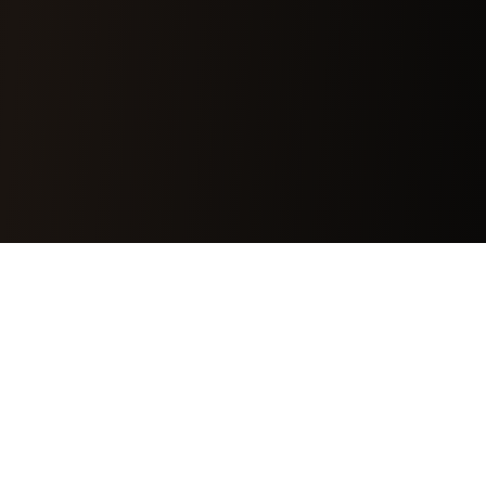
Yang Akan Lu
Pelajari
Bukan teori akademis. Bukan bahasa
pengadilan. Ini realita lapangan untuk developer.